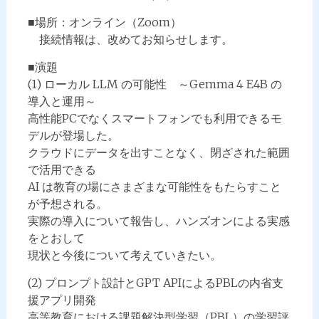
■場所：オンライン（Zoom）
接続情報は、改めてお知らせします。
■演題
(1) ローカル LLM の可能性 ～Gemma 4 E4B の
導入と運用～
高性能PCでなくスマートフォンでも利用できるモ
デルが登場した。
クラウドにデータを出すことなく、閉ざされた範囲
で活用できる
AI は教育の場にさまざまな可能性をもたらすこと
が予想される。
実際の導入について報告し、ハンズオンによる実感
をとおして
現状と今後について考えていきたい。
(2) プロンプト設計とGPT APIによるPBLの内省支
援アプリ開発
高等教育における課題解決型学習（PBL）の学習評