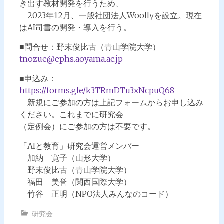
き出す教材開発を行うため、
2023年12月、一般社団法人Woollyを設立。現在
はAI司書の開発・導入を行う。
■問合せ：野末俊比古（青山学院大学）
tnozue@ephs.aoyama.ac.jp
■申込み：
https://forms.gle/k3TRmDTu3xNcpuQ68
新規にご参加の方は上記フォームからお申し込み
ください。これまでに研究会
（定例会）にご参加の方は不要です。
「AIと教育」研究会運営メンバー
加納 寛子（山形大学）
野末俊比古（青山学院大学）
福田 美誉（関西国際大学）
竹谷 正明（NPO法人みんなのコード）
研究会