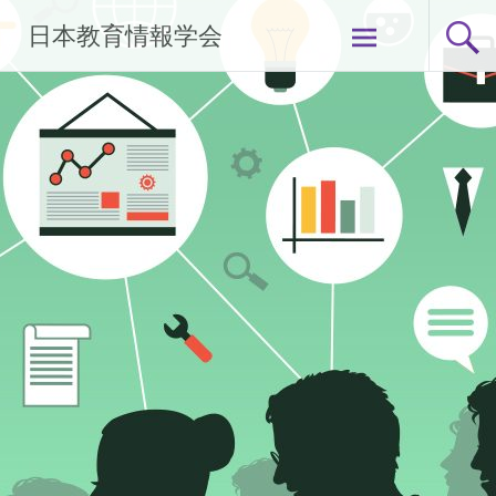
コ
日本教育情報学会
ン
テ
ン
ツ
へ
ス
キ
ッ
プ