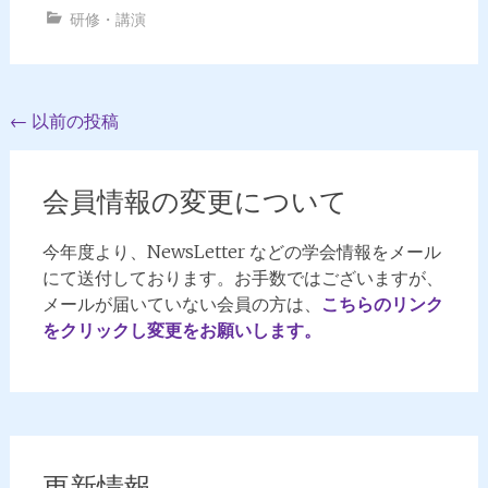
研修・講演
投
←
以前の投稿
稿
ナ
会員情報の変更について
ビ
今年度より、NewsLetter などの学会情報をメール
ゲ
にて送付しております。お手数ではございますが、
ー
メールが届いていない会員の方は、
こちらのリンク
シ
をクリックし変更をお願いします。
ョ
ン
更新情報