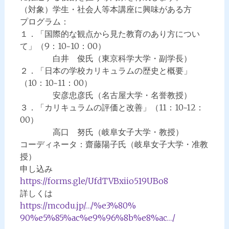
（対象）学生・社会人等本講座に興味がある方
プログラム：
１．「国際的な観点から見た教育のあり方につい
て」（9：10~
10：00）
白井 俊氏（東京科学大学・副学長）
２．「日本の学校カリキュラムの歴史と概要」
（10：10~
11：00）
安彦忠彦氏（名古屋大学・名誉教授）
３．「カリキュラムの評価と改善」（11：10~12：
00）
高口 努氏（岐阜女子大学・教授）
コーディネータ：齋藤陽子氏（岐阜女子大学・准教
授）
申し込み
https://forms.gle/
UfdTVBxiio519UBo8
詳しくは
https://mcodu.jp/…/%e3%80%
90%e5%85%ac%e9%96%8b%e8%ac…/