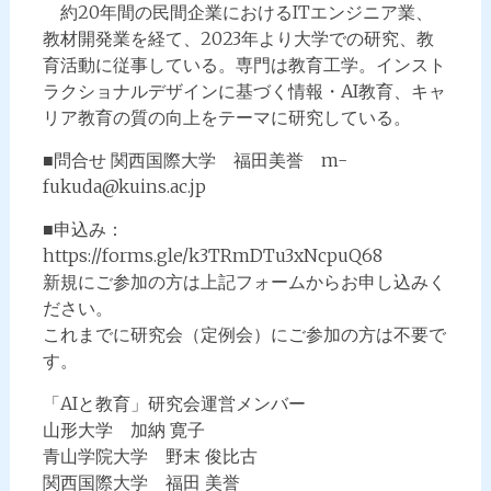
約20年間の民間企業におけるITエンジニア業、
教材開発業を経て、2023年より大学での研究、教
育活動に従事している。専門は教育工学。インスト
ラクショナルデザインに基づく情報・AI教育、キャ
リア教育の質の向上をテーマに研究している。
■問合せ 関西国際大学 福田美誉 m-
fukuda@kuins.ac.jp
■申込み：
https://forms.gle/k3TRmDTu3xNcpuQ68
新規にご参加の方は上記フォームからお申し込みく
ださい。
これまでに研究会（定例会）にご参加の方は不要で
す。
「AIと教育」研究会運営メンバー
山形大学 加納 寛子
青山学院大学 野末 俊比古
関西国際大学 福田 美誉