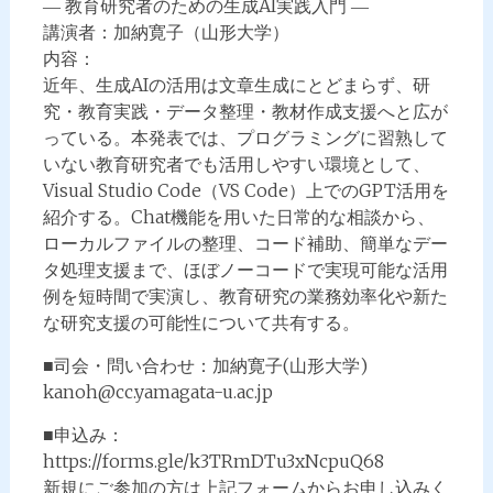
― 教育研究者のための生成AI実践入門 ―
講演者：加納寛子（山形大学）
内容：
近年、生成AIの活用は文章生成にとどまらず、研
究・教育実践・データ整理・教材作成支援へと広が
っている。本発表では、プログラミングに習熟して
いない教育研究者でも活用しやすい環境として、
Visual Studio Code（VS Code）上でのGPT活用を
紹介する。Chat機能を用いた日常的な相談から、
ローカルファイルの整理、コード補助、簡単なデー
タ処理支援まで、ほぼノーコードで実現可能な活用
例を短時間で実演し、教育研究の業務効率化や新た
な研究支援の可能性について共有する。
■司会・問い合わせ：加納寛子(山形大学)
kanoh@cc.yamagata-u.ac.jp
■申込み：
https://forms.gle/k3TRmDTu3xNcpuQ68
新規にご参加の方は上記フォームからお申し込みく