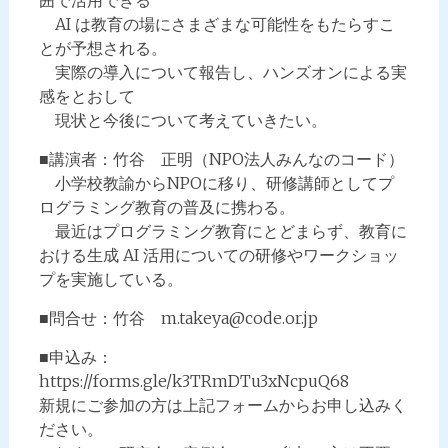
囲で活用できる
AI は教育の場にさまざまな可能性をもたらすこ
とが予想される。
実際の導入について報告し、ハンズオンによる実
感をとおして
現状と今後について考えていきたい。
■講演者：竹谷 正明（NPO法人みんなのコード）
小学校教諭からNPOに移り、研修講師としてプ
ログラミング教育の普及に携わる。
最近はプログラミング教育にとどまらず、教育に
おける生成 AI 活用についての研修やワークショッ
プを実施している。
■問合せ：竹谷 m.takeya@code.or.jp
■申込み：
https://forms.gle/k3TRmDTu3xNcpuQ68
新規にご参加の方は上記フォームからお申し込みく
ださい。