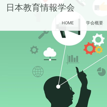
コ
日本教育情報学会
ン
テ
ン
HOME
学会概要
ツ
へ
ス
キ
ッ
プ