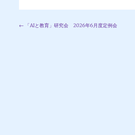
投
←
「AIと教育」研究会 2026年6月度定例会
稿
ナ
ビ
ゲ
ー
シ
ョ
ン