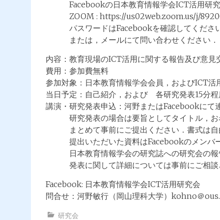
Facebookの日本教育情報学会ICT活用研
ZOOM : https://us02web.zoom.us/j/892
パスワードはFacebookを確認してくださ
または，メールにて問い合わせください．
内容：教育現場のICT活用に関する報告及び意見
費用：参加費無料
参加対象：日本教育情報学会会員，およびICT活
当日予定：自己紹介，および 各研究発表15分程
講演・研究発表申込：河野またはFacebookに
研究発表の場合は要旨としてタイトル，お名
まとめて事前にご提出ください．書式は自
提出いただいた資料はFacebookのメンバ
日本教育情報学会の研究誌への研究会の報告
発表に関して詳細については事前にご相談さ
Facebook: 日本教育情報学会ICT活用研究会
問合せ：河野敏行（岡山理科大学）kohno＠ous.ac
研究会