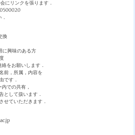
究会にリンクを張ります．
00500020
い．
交換
用に興味のある方
度
て連絡をお願いします．
前，所属，内容を
由です．
ー内での共有，
として扱います．
せていただきます．
.jp