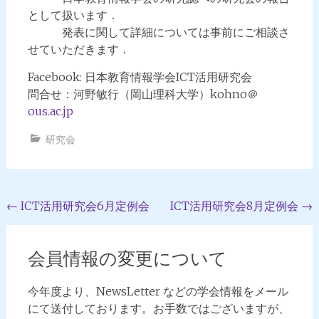
として扱います．
発表に関して詳細については事前にご相談さ
せていただきます．
Facebook: 日本教育情報学会ICT活用研究会
問合せ：河野敏行（岡山理科大学）kohno＠
ous.ac.jp
研究会
投
←
ICT活用研究会6月定例会
ICT活用研究会8月定例会
→
稿
ナ
会員情報の変更について
ビ
今年度より、NewsLetter などの学会情報をメール
ゲ
にて送付しております。お手数ではございますが、