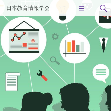
コ
日本教育情報学会
ン
テ
ン
ツ
へ
ス
キ
ッ
プ